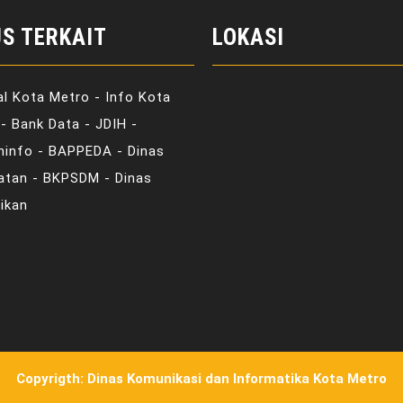
US TERKAIT
LOKASI
al Kota Metro - Info Kota
- Bank Data - JDIH -
minfo - BAPPEDA - Dinas
atan - BKPSDM - Dinas
ikan
Copyrigth: Dinas Komunikasi dan Informatika Kota Metro