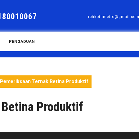
180010067
rphkotametro@gmail.co
PENGADUAN
Pemeriksaan Ternak Betina Produktif
Betina Produktif