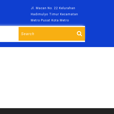
Jl. Macan No. 22 Kelurahan
m
Hadimulyo Timur Kecamatan
Metro Pusat Kota Metro
Search
for: