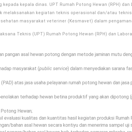
g kepada kepala dinas. UPT Rumah Potong Hewan (RPH) dan
 melaksanakan kegiatan teknis operasional dan/atau teknis
esehatan masyarakat veteriner (Kesmavet) dalam pengamanan
elaksana Teknis (UPT) Rumah Potong Hewan (RPH) dan Labor
an pangan asal hewan potong dengan metode jaminan mutu deng
hadap masyarakat (
public service
) dalam menyediakan sarana f
ah (PAD) atas jasa usaha pelayanan rumah potong hewan dan jas
enolakan terhadap hewan betina produktif yang akan dipotong
 Potong Hewan;
il evaluasi kualitas dan kuantitas hasil kegiatan produksi Ruma
an/bahan asal hewan secara kontiyu dan menerima sampel uji se