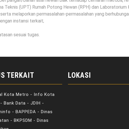
el pangan/bahan asal hewan baik terhadap cemaran mikroba, r
sana Teknis (UPT) Rumah Potong Hewan (RPH) dan Laboratorium 
i serta melaporkan permasalahan-permasalahan yang berhubunga
ngan instansi terkait;
atasan sesuai tugas.
US TERKAIT
LOKASI
al Kota Metro - Info Kota
- Bank Data - JDIH -
minfo - BAPPEDA - Dinas
atan - BKPSDM - Dinas