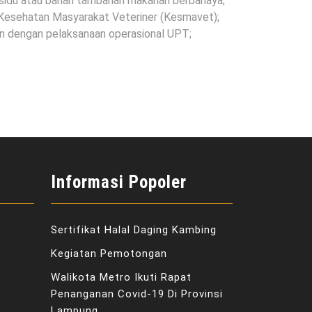
esidu atau bahan tambahan makanan berbahaya;
Kesehatan Masyarakat Veteriner (Kesmavet);
n dengan pelaksanaan operasional UPT;
Informasi Popoler
Sertifikat Halal Daging Kambing
Kegiatan Pemotongan
Walikota Metro Ikuti Rapat
Penanganan Covid-19 Di Provinsi
Lampung