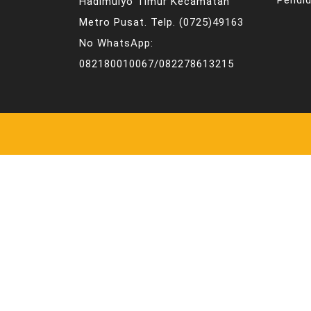
Pendid
Hadimulyo Timur Kecamatan
Metro Pusat. Telp. (0725)49163
No WhatsApp:
082180010067/082278613215