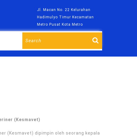
Jl. Macan No. 22 Kelurahan
m
Hadimulyo Timur Kecamatan
Metro Pusat Kota Metro
Search
for:
eriner (Kesmavet)
er (Kesmavet) dipimpin oleh seorang kepala