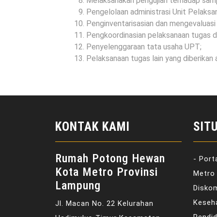
Melaksanakan pengujian terhadap samp
Pengelolaan administrasi Unit Pelak
Penginventarisasian dan mengevaluas
Pengkoordinasian pelaksanaan tugas de
Penyelenggaraan tata usaha UPT;
Pelaksanaan tugas lain yang diberikan 
KONTAK KAMI
SIT
Rumah Potong Hewan
- Port
Kota Metro Provinsi
Metro 
Lampung
Disko
Keseh
Jl. Macan No. 22 Kelurahan