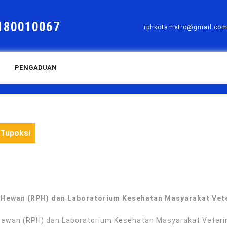
180010067
rphkotametro@gmail.co
PENGADUAN
Tupoksi
 Hewan (RPH) dan Laboratorium Kesehatan Masyarakat Vet
ewan (RPH) dan Laboratorium Kesehatan Masyarakat Veterin